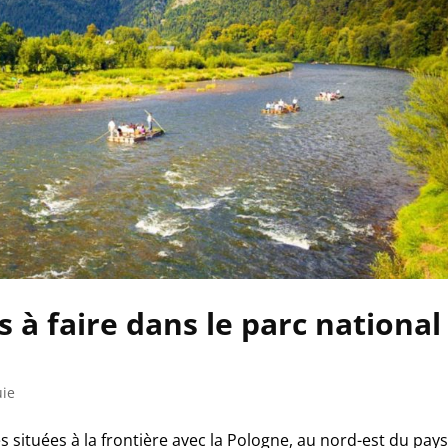
 à faire dans le parc national
uie
situées à la frontière avec la Pologne, au nord-est du pays