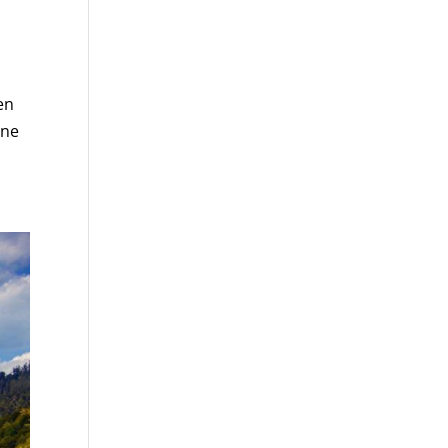
en
nne