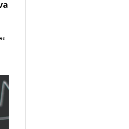
va
ses